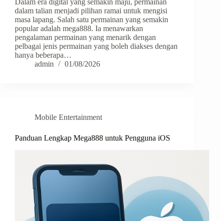
Dalam era digital yang semakin maju, permainan
dalam talian menjadi pilihan ramai untuk mengisi
masa lapang. Salah satu permainan yang semakin
popular adalah mega888. Ia menawarkan
pengalaman permainan yang menarik dengan
pelbagai jenis permainan yang boleh diakses dengan
hanya beberapa…
admin
01/08/2026
Mobile Entertainment
Panduan Lengkap Mega888 untuk Pengguna iOS