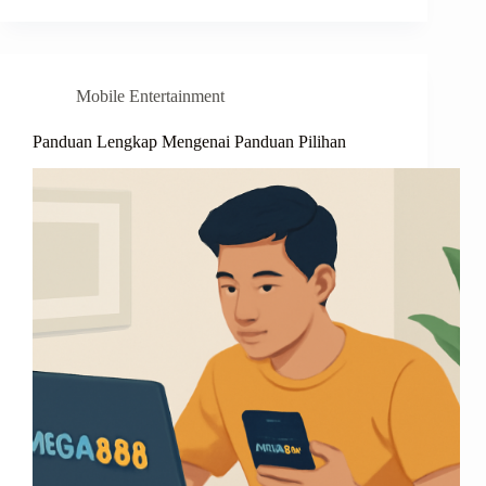
Mobile Entertainment
Panduan Lengkap Mengenai Panduan Pilihan