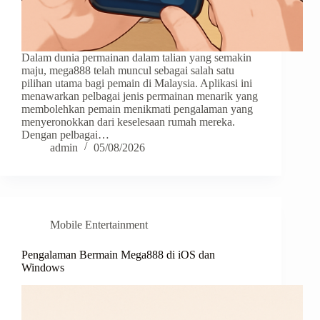
Dalam dunia permainan dalam talian yang semakin
maju, mega888 telah muncul sebagai salah satu
pilihan utama bagi pemain di Malaysia. Aplikasi ini
menawarkan pelbagai jenis permainan menarik yang
membolehkan pemain menikmati pengalaman yang
menyeronokkan dari keselesaan rumah mereka.
Dengan pelbagai…
admin
05/08/2026
Mobile Entertainment
Pengalaman Bermain Mega888 di iOS dan
Windows