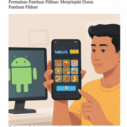
Permainan Panduan Pilihan: Menjelajahi Dunia
Panduan Pilihan