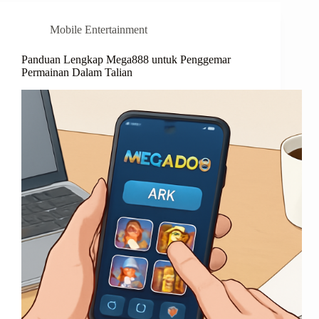
Mobile Entertainment
Panduan Lengkap Mega888 untuk Penggemar
Permainan Dalam Talian