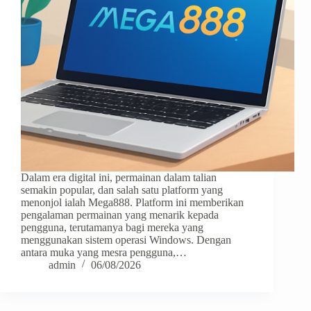
Dalam era digital ini, permainan dalam talian
semakin popular, dan salah satu platform yang
menonjol ialah Mega888. Platform ini memberikan
pengalaman permainan yang menarik kepada
pengguna, terutamanya bagi mereka yang
menggunakan sistem operasi Windows. Dengan
antara muka yang mesra pengguna,…
admin
06/08/2026