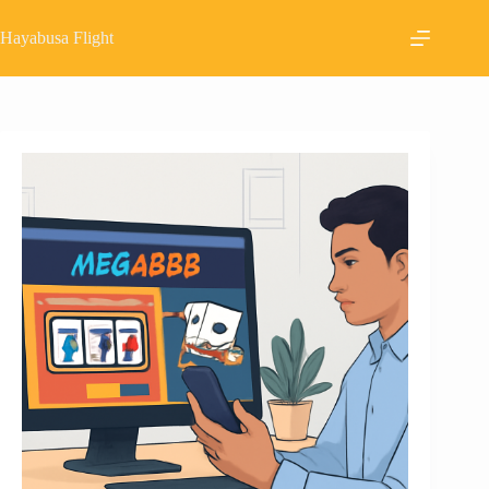
Skip
to
Hayabusa Flight
content