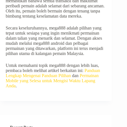
memastikan bahawa semua transaksi dan maklumat
peribadi pemain adalah selamat dari sebarang ancaman.
Oleh itu, pemain boleh bermain dengan tenang tanpa
bimbang tentang keselamatan data mereka.
Secara keseluruhannya, mega888 adalah pilihan yang
tepat untuk sesiapa yang ingin menikmati permainan
dalam talian yang menarik dan selamat. Dengan akses
mudah melalui mega888 android dan pelbagai
permainan yang ditawarkan, platform ini terus menjadi
pilihan utama di kalangan pemain Malaysia.
Untuk memahami topik mega888 dengan lebih luas,
pembaca boleh melihat artikel berkaitan ini:
Panduan
Lengkap Mengenai Panduan Pilihan
dan
Permainan
Mobile yang Selesa untuk Mengisi Waktu Lapang
Anda
.