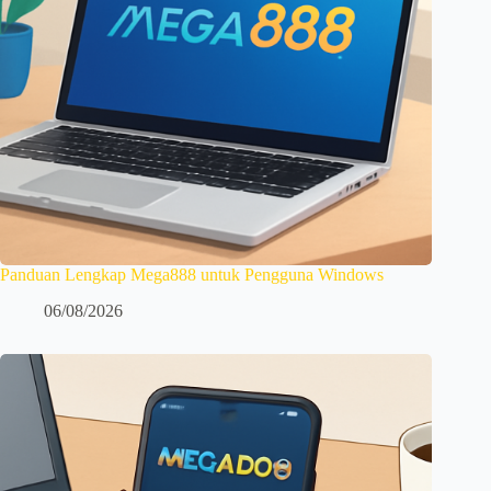
Panduan Lengkap Mega888 untuk Pengguna Windows
06/08/2026